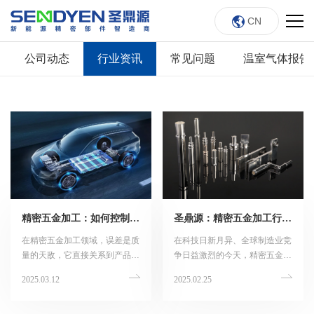
CN
公司动态
行业资讯
常见问题
温室气体报告
精密五金加工：如何控制加工误差
圣鼎源：精密五金加工行业的未来展望
在精密五金加工领域，误差是质
在科技日新月异、全球制造业竞
量的天敌，它直接关系到产品的
争日益激烈的今天，精密五金加
精度、性能和可靠性。如何有效
工行业正面临着前所未有的变革
2025.03.12
2025.02.25
控制加工误差，成为了每一位从
与挑战。作为国内精密五金加工
业者必须面对的重要课题。
的佼佼者，圣鼎源凭借其深厚的
技术底蕴、卓越的创新能力和敏