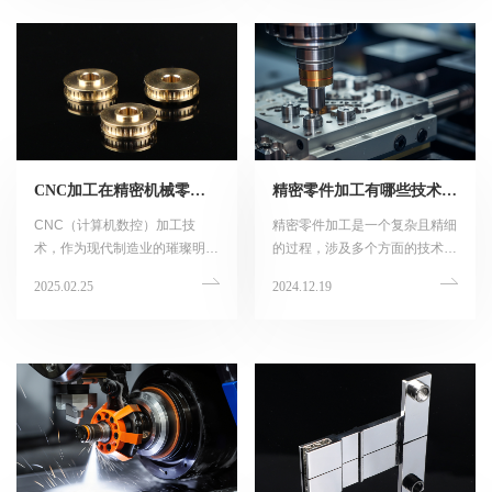
锐的市场洞察力，正站在行业的
前沿，引领着未来的发展方向。
CNC加工在精密机械零件制造中的应用
精密零件加工有哪些技术要求？
CNC（计算机数控）加工技
精密零件加工是一个复杂且精细
术，作为现代制造业的璀璨明
的过程，涉及多个方面的技术要
珠，以其高精度、高效率及强大
求，以确保加工出的零件能够满
2025.02.25
2024.12.19
的适应性，在精密机械零件制造
足高精度的使用需求。以下是对
领域发挥着举足轻重的作用。这
精密零件加工技术要求的详细阐
一技术通过计算机程序精确控制
述：
机床的运动和加工操作，实现了
从图纸到成品的无缝转化，为精
密机械零件的生产带来了革命性
的变革。