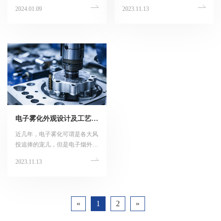
于机械、电子、汽车、航空等领
泛应用于机械、电子、汽车、航
2024.01.09
2023.11.13
域。由于其精度要求高、制造工
空航天等产业，为各类产品提供
艺复杂，因此对加工过程有着严
关键的零部件和组件。
格的要求。本文将详细探讨五金
精密零部件的加工要求。
电子雾化外观设计及工艺分析
近几年，电子雾化可谓是各大风
投追捧的宠儿，但是电子烟外观
设计和生产工艺你知道的有多少
2023.11.13
呢？无论是家电产品，还是电子
产品或是手机和电子雾化他们的
外观机身的生产工艺一般都是需
要经过多种工序才能形成精美的
«
1
2
»
外观。就拿一般的扁雾化来说，
像现在市面上工艺做的比较好品