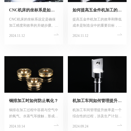
CNC机床的坐标系是如何设定的？
如何提高五金件机加工的效率和降低成本？
CNC机床的坐标系设定是确保
提高五金件机加工的效率和降低
加工精度和效率的关键步骤。
成本是制造业中的重要目标，以
CNC机床的坐标系主要包括机
下是一些具体的策略和方法：
2024.11.12
2024.11.12
床坐标系和工件坐标系，以下是
圣鼎源关于这两种坐标系设定的
详细解读：
铜排加工时如何防止氧化？
机加工车间如何管理提升效率？
铜排在加工过程中容易与空气中
机加工车间管理提升效率是一个
的氧气、水蒸气等接触，形成铜
综合性的过程，涉及生产计划、
氧化物层，导致工件氧化腐蚀。
设备维护、人员培训、现场管理
2024.10.14
2024.09.24
为了防止铜排在加工过程中氧
等多个方面。以下是一些关键的