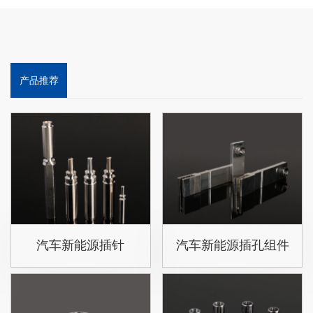
牌电子雾化都是铝合金机身，一
体成型工艺，再经过阳极氧化喷
砂等表面处理。而除了铝合金
外，电子雾化的材质还有不锈
钢、锌合金、塑胶材质、玻璃、
产品推荐
陶瓷等。
汽车新能源插针
汽车新能源插孔组件